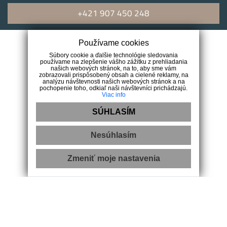
+421 907 450 248
Navigácia
Používame cookies
Súbory cookie a ďalšie technológie sledovania
používame na zlepšenie vášho zážitku z prehliadania
Domov
našich webových stránok, na to, aby sme vám
zobrazovali prispôsobený obsah a cielené reklamy, na
O nás
analýzu návštevnosti našich webových stránok a na
Naša ponuka
pochopenie toho, odkiaľ naši návštevníci prichádzajú.
Viac info
Chcem predať
Náš tím
SÚHLASÍM
Blog
Kontakt
Nesúhlasím
Kontakt
Zmeniť moje nastavenia
Fabrika 48
Južná trieda 48
040 01 Košice
+421 907 450 248