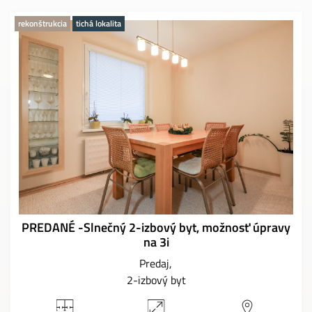
rekonštrukcia
tichá lokalita
PREDANÉ -Slnečný 2-izbový byt, možnosť úpravy
na 3i
Predaj
2-izbový byt