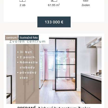
2
2 izb
61.95 m
Zvolen
133 000 €
centrum
ilustračné foto