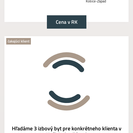
Košice-Západ
Cena v RK
čakajúci klient
Hľadáme 3 izbový byt pre konkrétneho klienta v