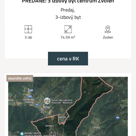
PREDANÉ: 3 izbový byt centrum Zvolen
Predaj
3-izbový byt
2
3 izb
74.59 m
Zvolen
cena v RK
okamžite voľný