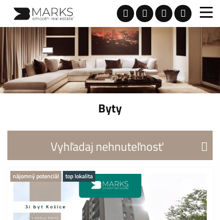
Byty
Vyhľadaj nehnuteľnosť
nájomný potenciál
top lokalita