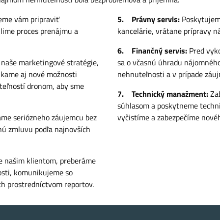
me vám pripraviť
5. Právny servis:
Poskytujeme
hlime proces prenájmu a
kancelárie, vrátane prípravy 
6. Finančný servis:
Pred vyk
naše marketingové stratégie,
sa o včasnú úhradu nájomného 
núkame aj nové možnosti
nehnuteľnosti a v prípade záu
uteľností dronom, aby sme
7. Technický manažment:
Za
súhlasom a poskytneme techni
áme seriózneho záujemcu bez
vyčistíme a zabezpečíme nové
mnú zmluvu podľa najnovších
e našim klientom, preberáme
osti, komunikujeme so
h prostredníctvom reportov.