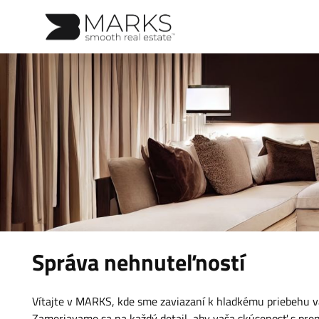
Správa nehnuteľností
Vítajte v MARKS, kde sme zaviazaní k hladkému priebehu v
Zameriavame sa na každý detail, aby vaša skúsenosť s pre