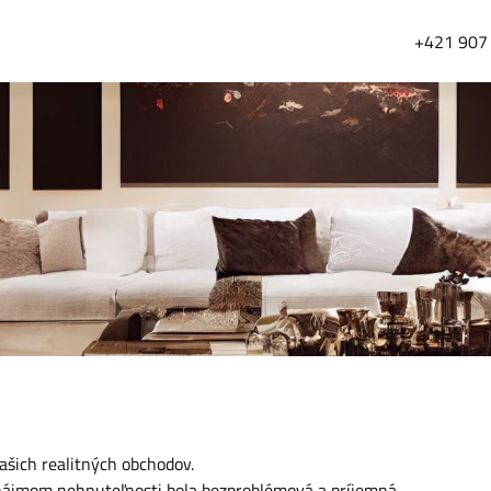
+421 907
ašich realitných obchodov.
nájmom nehnuteľnosti bola bezproblémová a príjemná.