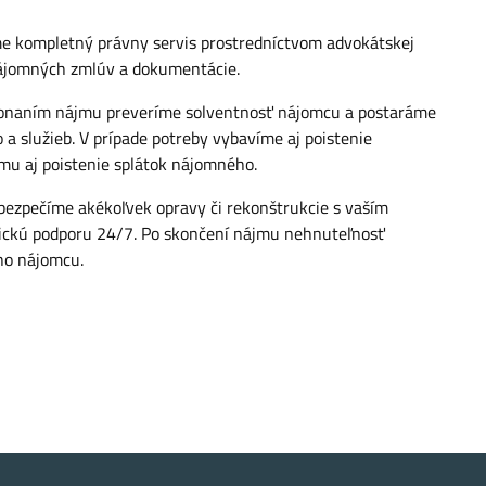
 kompletný právny servis prostredníctvom advokátskej
nájomných zmlúv a dokumentácie.
onaním nájmu preveríme solventnosť nájomcu a postaráme
a služieb. V prípade potreby vybavíme aj poistenie
jmu aj poistenie splátok nájomného.
bezpečíme akékoľvek opravy či rekonštrukcie s vaším
ckú podporu 24/7. Po skončení nájmu nehnuteľnosť
ho nájomcu.