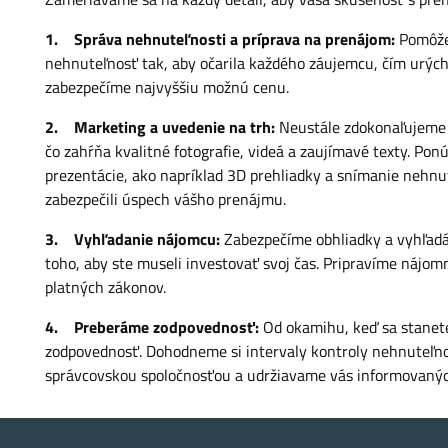
1. Správa nehnuteľnosti a príprava na prenájom:
Pomôže
nehnuteľnosť tak, aby očarila každého záujemcu, čím urýc
zabezpečíme najvyššiu možnú cenu.
2. Marketing a uvedenie na trh:
Neustále zdokonaľujeme 
čo zahŕňa kvalitné fotografie, videá a zaujímavé texty. Po
prezentácie, ako napríklad 3D prehliadky a snímanie nehn
zabezpečili úspech vášho prenájmu.
3. Vyhľadanie nájomcu:
Zabezpečíme obhliadky a vyhľad
toho, aby ste museli investovať svoj čas. Pripravíme nájo
platných zákonov.
4. Preberáme zodpovednosť:
Od okamihu, keď sa stanet
zodpovednosť. Dohodneme si intervaly kontroly nehnuteľn
správcovskou spoločnosťou a udržiavame vás informovanýc