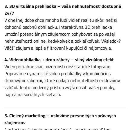
3. 3D virtuálna prehliadka – vaša nehnuteľnosť dostupná
24/7
V dnešnej dobe chce mnoho ľudí vidieť realitu skôr, než si
dohodnú osobnú obhliadku. Interaktívna 3D prehliadka
umožní potenciálnym záujemcom pohybovať sa po vašej
nehnuteľnosti online, kedykoľvek a odkiaľkoľvek. Výsledok?
Väčší záujem a lepšie filtrovaní kupujúci či nájomcovia.
4. Videoobhliadka + dron zábery – silný vizuálny efekt
Video pritiahne viac pozornosti než statické fotografie.
Pripravíme dynamické video prehliadky v kombinácii s
dronovými zábermi, ktoré dodajú nehnuteľnosti exkluzívny
vzhľad. Tento moderný prístup zvýši dosah vašej ponuky,
najmä na sociálnych sieťach.
5. Cielený marketing – oslovíme presne tých správnych
záujemcov
Nestačí mať skvelú nehnuteľnosť – musí ju vidieť ten