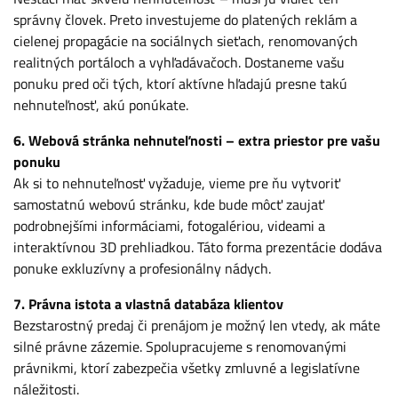
správny človek. Preto investujeme do platených reklám a
cielenej propagácie na sociálnych sieťach, renomovaných
realitných portáloch a vyhľadávačoch. Dostaneme vašu
ponuku pred oči tých, ktorí aktívne hľadajú presne takú
nehnuteľnosť, akú ponúkate.
6. Webová stránka nehnuteľnosti – extra priestor pre vašu
ponuku
Ak si to nehnuteľnosť vyžaduje, vieme pre ňu vytvoriť
samostatnú webovú stránku, kde bude môcť zaujať
podrobnejšími informáciami, fotogalériou, videami a
interaktívnou 3D prehliadkou. Táto forma prezentácie dodáva
ponuke exkluzívny a profesionálny nádych.
7. Právna istota a vlastná databáza klientov
Bezstarostný predaj či prenájom je možný len vtedy, ak máte
silné právne zázemie. Spolupracujeme s renomovanými
právnikmi, ktorí zabezpečia všetky zmluvné a legislatívne
náležitosti.