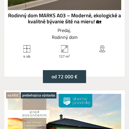
Rodinný dom MARKS A03 – Moderné, ekologické a
kvalitné bývanie šité na mieru! 🏡
Predaj
Rodinný dom
2
4 izb
127 m
od 72 000 €
na kľúč
prebiehajúca výstavba