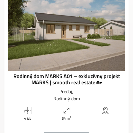
Rodinný dom MARKS A01 – exkluzívny projekt
MARKS | smooth real estate 🏡
Predaj
Rodinný dom
2
4 izb
84 m