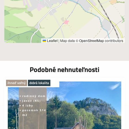
Leaflet
|
Map data ©
OpenStreetMap
contributors
Podobné nehnuteľnosti
ihneď voľný
dobrá lokalita