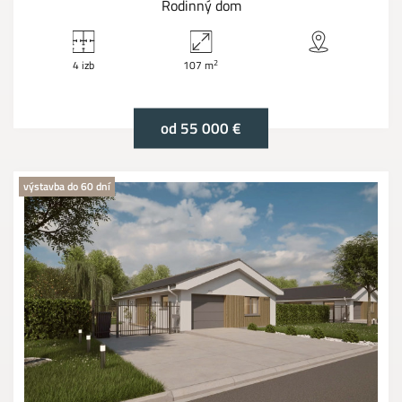
Rodinný dom
2
4 izb
107 m
od 55 000 €
výstavba do 60 dní