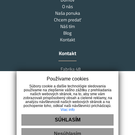
O nás
Naša ponuka
Chcem predať
Náš tím
Blog
Kontakt
Kontakt
Fabrika 48
Južná trieda 48
Používame cookies
040 01 Košice
Súbory cookie a ďalšie technológie sledovania
+421 907 450 248
používame na zlepšenie vášho zážitku z prehliadania
našich webových stránok, na to, aby sme vám
info@marksreal.sk
zobrazovali prispôsobený obsah a cielené reklamy, na
analýzu návštevnosti našich webových stránok a na
pochopenie toho, odkiaľ naši návštevníci prichádzajú.
Viac info
SÚHLASÍM
Nesúhlasím