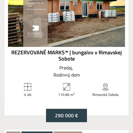
REZERVOVANÉ MARKS™ | bungalov v Rimavskej
Sobote
Predaj
Rodinný dom
2
4 izb
110.86 m
Rimavská Sobota
290 000 €