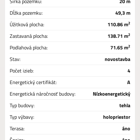
Šírka pozemku:
20 m
Dĺžka pozemku:
49,3 m
2
Úžitková plocha:
110.86 m
2
Zastavaná plocha:
138.71 m
2
Podlahová plocha:
71.65 m
Stav:
novostavba
Počet izieb:
4
Energetický certifikát:
A
Energetická náročnosť budovy:
Nízkoenergetický
Typ budovy:
tehla
Typ výbavy:
holopriestor
Terasa:
áno