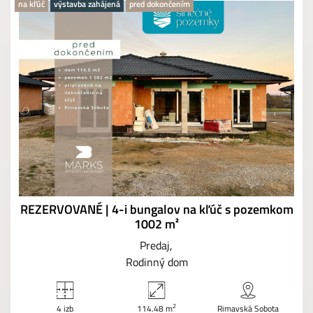
na kľúč
výstavba zahájená
pred dokončením
REZERVOVANÉ | 4-i bungalov na kľúč s pozemkom
1002 m²
Predaj
Rodinný dom
2
4 izb
114.48 m
Rimavská Sobota