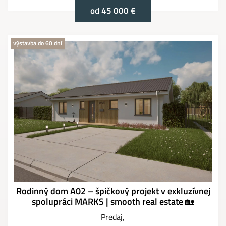
od 45 000 €
výstavba do 60 dní
Rodinný dom A02 – špičkový projekt v exkluzívnej
spolupráci MARKS | smooth real estate 🏡
Predaj