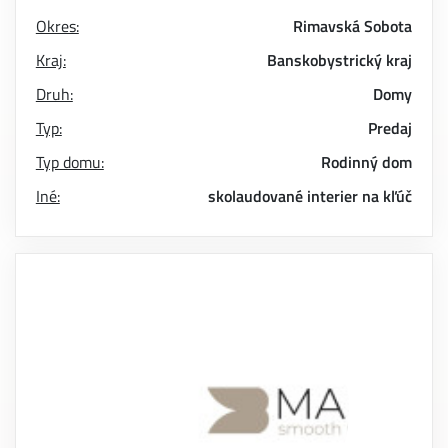
Okres:
Rimavská Sobota
Kraj:
Banskobystrický kraj
Druh:
Domy
Typ:
Predaj
Typ domu:
Rodinný dom
Iné:
skolaudované
interier na kľúč