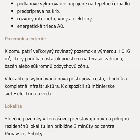
podlahové vykurovanie napojené na tepelné čerpadlo,
predpríprava na krb,
rozvody internetu, vody a elektriny,
energetická trieda A0.
Pozemok a exteriér
K domu patrí veľkorysý rovinatý pozemok s výmerou 1 016
m², ktorý ponúka dostatok priestoru na terasu, záhradu,
bazén alebo súkromnú oddychovú zónu.
V lokalite je vybudovaná nová prístupová cesta, chodník a
kompletná infraštruktúra. K dispozícii sú inžinierske
siete: elektrina a voda.
Lokalita
Slnečné pozemky v Tomášovej predstavujú novú a pokojnú
rezidenčnú lokalitu len približne 3 minúty od centra
Rimavskej Soboty.