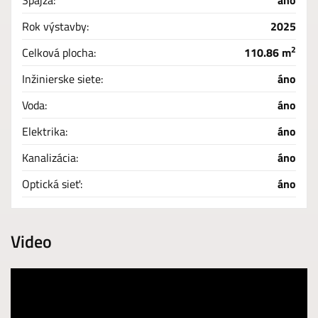
Špajza:
áno
Rok výstavby:
2025
2
Celková plocha:
110.86 m
Inžinierske siete:
áno
Voda:
áno
Elektrika:
áno
Kanalizácia:
áno
Optická sieť:
áno
Video