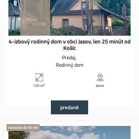
4-izbový rodinný dom v obci Jasov, len 25 minút od
Košíc
Predaj
Rodinný dom
2
120 m
Jasov
predané
výstavba do 60 dní