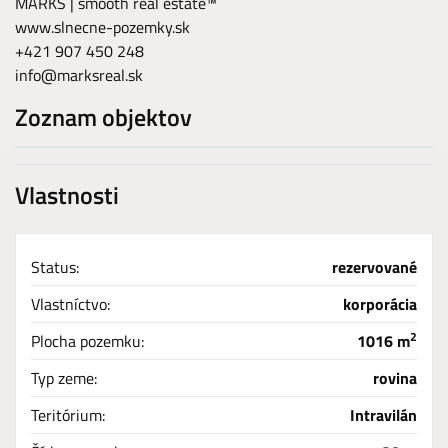
MARKS | smooth real estate™
www.slnecne-pozemky.sk
+421 907 450 248
info@marksreal.sk
Zoznam objektov
Vlastnosti
Status:
rezervované
Vlastníctvo:
korporácia
2
Plocha pozemku:
1016 m
Typ zeme:
rovina
Teritórium:
Intravilán