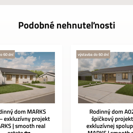
Podobné nehnuteľnosti
o 60 dní
výstavba do 60 dní
dinný dom MARKS
Rodinný dom A0
– exkluzívny projekt
špičkový projekt
RKS | smooth real
exkluzívnej spolup
estate 🏡
MARKS | smooth r