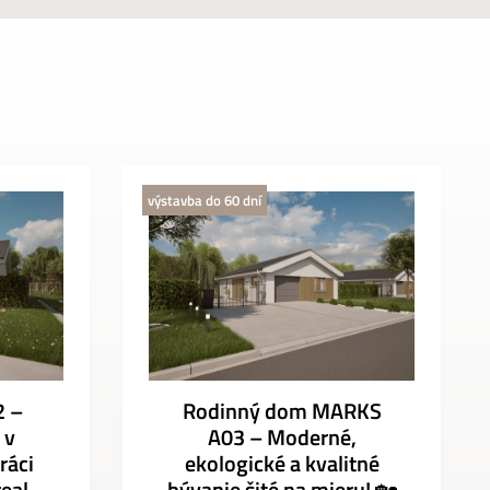
výstavba do 60 dní
2 –
Rodinný dom MARKS
 v
A03 – Moderné,
ráci
ekologické a kvalitné
eal
bývanie šité na mieru! 🏡