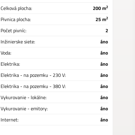
2
Celková plocha:
200 m
2
Pivnica plocha:
25 m
Počet pivníc:
2
Inžinierske siete:
áno
Voda:
áno
Elektrika:
áno
Elektrika - na pozemku - 230 V:
áno
Elektrika - na pozemku - 380 V:
áno
Vykurovanie - lokálne:
áno
Vykurovanie - emitory:
áno
Internet:
áno