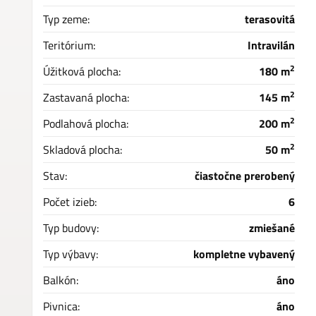
Typ zeme:
terasovitá
Teritórium:
Intravilán
2
Úžitková plocha:
180 m
2
Zastavaná plocha:
145 m
2
Podlahová plocha:
200 m
2
Skladová plocha:
50 m
Stav:
čiastočne prerobený
Počet izieb:
6
Typ budovy:
zmiešané
Typ výbavy:
kompletne vybavený
Balkón:
áno
Pivnica:
áno