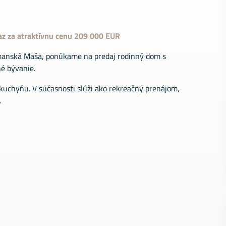
raz za atraktívnu cenu 209 000 EUR
cmanská Maša, ponúkame na predaj rodinný dom s
né bývanie.
kuchyňu. V súčasnosti slúži ako rekreačný prenájom,
.