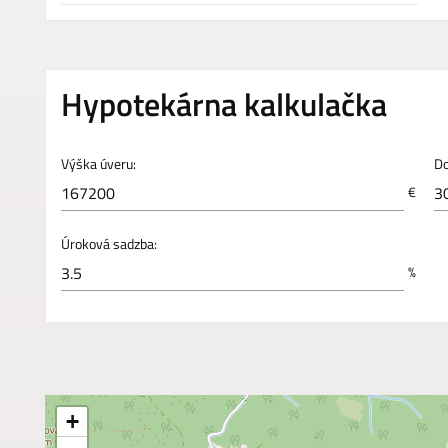
Hypotekárna kalkulačka
Výška úveru:
Do
€
Úroková sadzba:
%
+