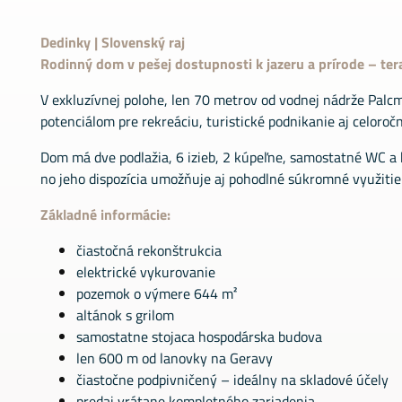
Dedinky | Slovenský raj
Rodinný dom v pešej dostupnosti k jazeru a prírode – te
V exkluzívnej polohe, len 70 metrov od vodnej nádrže Pal
potenciálom pre rekreáciu, turistické podnikanie aj celoroč
Dom má dve podlažia, 6 izieb, 2 kúpeľne, samostatné WC a 
no jeho dispozícia umožňuje aj pohodlné súkromné využitie
Základné informácie:
čiastočná rekonštrukcia
elektrické vykurovanie
pozemok o výmere 644 m²
altánok s grilom
samostatne stojaca hospodárska budova
len 600 m od lanovky na Geravy
čiastočne podpivničený – ideálny na skladové účely
predaj vrátane kompletného zariadenia