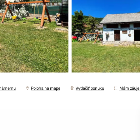
známemu
Poloha na mape
Vytlačiť ponuku
Mám záuj