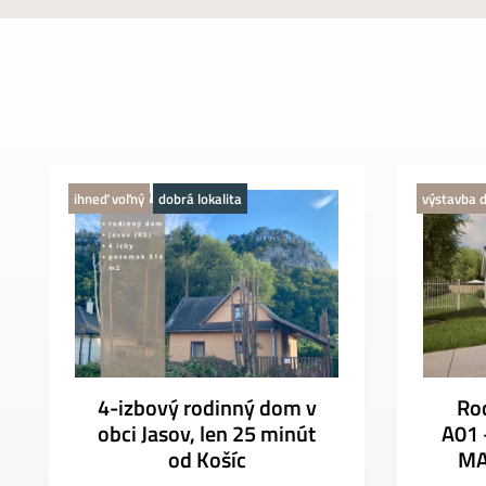
ihneď voľný
dobrá lokalita
výstavba d
4-izbový rodinný dom v
Ro
obci Jasov, len 25 minút
A01 
od Košíc
MA