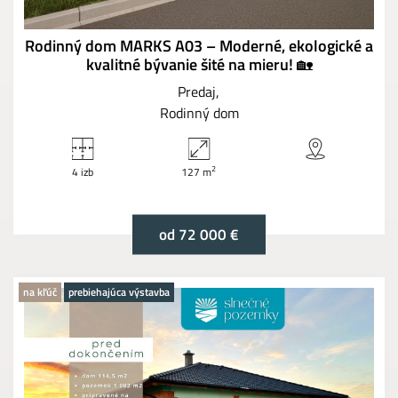
Rodinný dom MARKS A03 – Moderné, ekologické a
kvalitné bývanie šité na mieru! 🏡
Predaj
Rodinný dom
2
4 izb
127 m
od 72 000 €
na kľúč
prebiehajúca výstavba