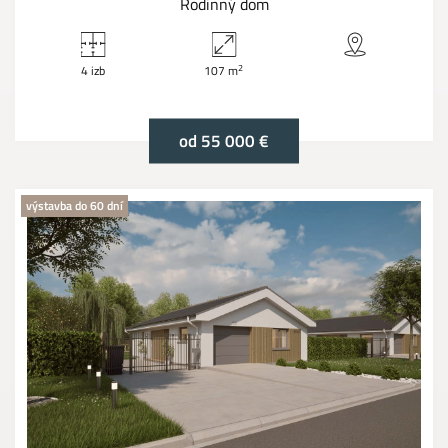
Rodinný dom
2
4 izb
107 m
od 55 000 €
výstavba do 60 dní