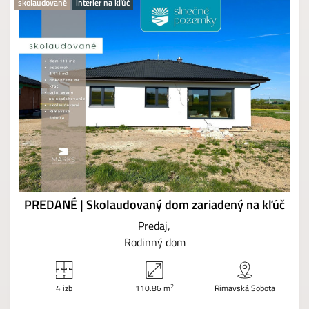
skolaudované
interier na kľúč
PREDANÉ | Skolaudovaný dom zariadený na kľúč
Predaj
Rodinný dom
2
4 izb
110.86 m
Rimavská Sobota