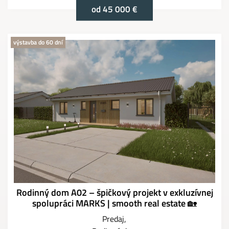
od 45 000 €
výstavba do 60 dní
Rodinný dom A02 – špičkový projekt v exkluzívnej
spolupráci MARKS | smooth real estate 🏡
Predaj