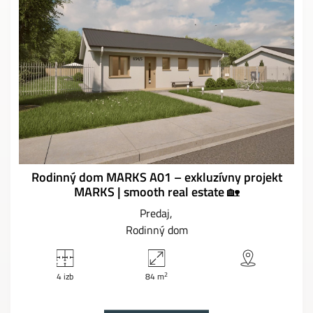
Rodinný dom MARKS A01 – exkluzívny projekt
MARKS | smooth real estate 🏡
Predaj
Rodinný dom
2
4 izb
84 m