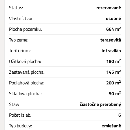
Status:
rezervované
Vlastníctvo:
osobné
2
Plocha pozemku:
664 m
Typ zeme:
terasovitá
Teritórium:
Intravilán
2
Úžitková plocha:
180 m
2
Zastavaná plocha:
145 m
2
Podlahová plocha:
200 m
2
Skladová plocha:
50 m
Stav:
čiastočne prerobený
Počet izieb:
6
Typ budovy:
zmiešané