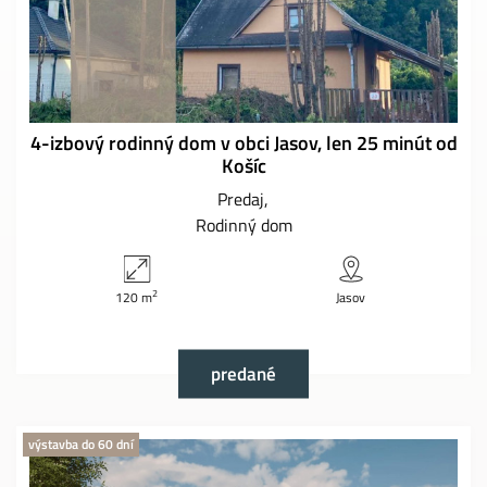
4-izbový rodinný dom v obci Jasov, len 25 minút od
Košíc
Predaj
Rodinný dom
2
120 m
Jasov
predané
výstavba do 60 dní