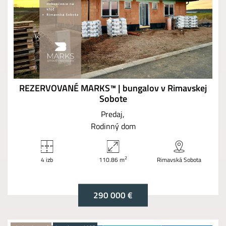
REZERVOVANÉ MARKS™ | bungalov v Rimavskej
Sobote
Predaj
Rodinný dom
2
4 izb
110.86 m
Rimavská Sobota
290 000 €