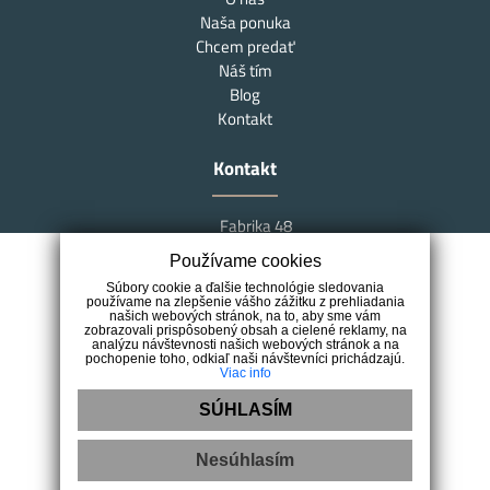
Naša ponuka
Chcem predať
Náš tím
Blog
Kontakt
Kontakt
Fabrika 48
Južná trieda 48
Používame cookies
040 01 Košice
Súbory cookie a ďalšie technológie sledovania
+421 907 450 248
používame na zlepšenie vášho zážitku z prehliadania
našich webových stránok, na to, aby sme vám
info@marksreal.sk
zobrazovali prispôsobený obsah a cielené reklamy, na
analýzu návštevnosti našich webových stránok a na
pochopenie toho, odkiaľ naši návštevníci prichádzajú.
Viac info
SÚHLASÍM
Nesúhlasím