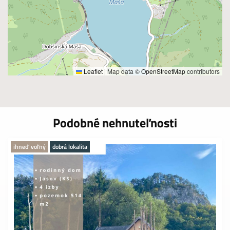
Leaflet
|
Map data ©
OpenStreetMap
contributors
Podobné nehnuteľnosti
ihneď voľný
dobrá lokalita