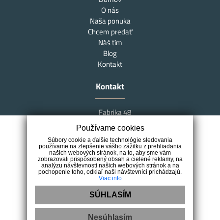
O nás
Naša ponuka
Chcem predať
Náš tím
Blog
Kontakt
Kontakt
Fabrika 48
Južná trieda 48
Používame cookies
040 01 Košice
Súbory cookie a ďalšie technológie sledovania
+421 907 450 248
používame na zlepšenie vášho zážitku z prehliadania
našich webových stránok, na to, aby sme vám
info@marksreal.sk
zobrazovali prispôsobený obsah a cielené reklamy, na
analýzu návštevnosti našich webových stránok a na
pochopenie toho, odkiaľ naši návštevníci prichádzajú.
Viac info
SÚHLASÍM
Nesúhlasím