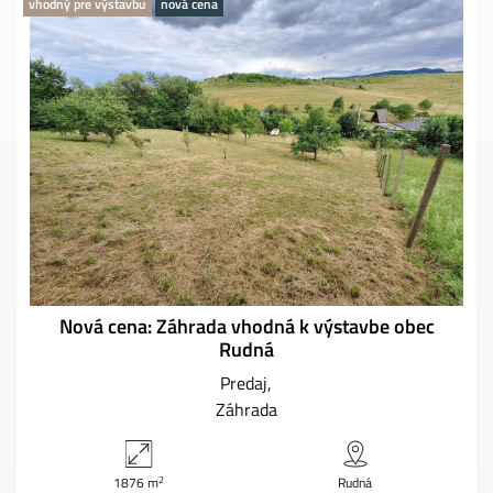
vhodný pre výstavbu
nová cena
Nová cena: Záhrada vhodná k výstavbe obec
Rudná
Predaj
Záhrada
2
1876 m
Rudná