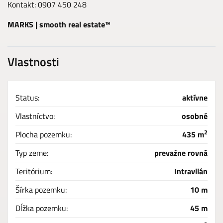
Kontakt: 0907 450 248
MARKS | smooth real estate™
Vlastnosti
Status:
aktívne
Vlastníctvo:
osobné
2
Plocha pozemku:
435 m
Typ zeme:
prevažne rovná
Teritórium:
Intravilán
Šírka pozemku:
10 m
Dĺžka pozemku:
45 m