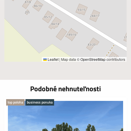
Leaflet
|
Map data ©
OpenStreetMap
contributors
Podobné nehnuteľnosti
top poloha
business ponuka