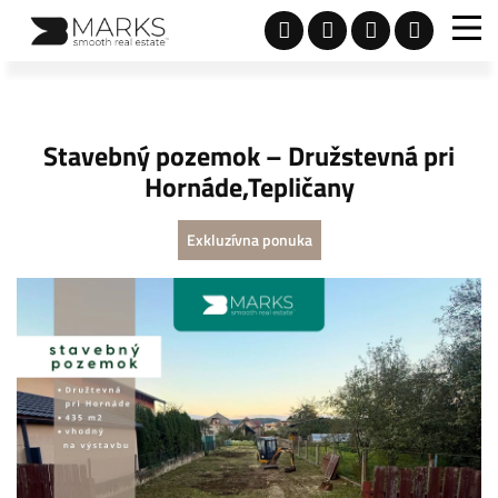
Stavebný pozemok – Družstevná pri
Hornáde,Tepličany
Exkluzívna ponuka