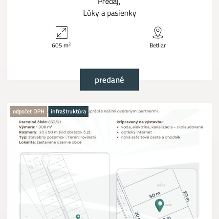
Predaj
Lúky a pasienky
2
605 m
Betliar
predané
odpočet DPH
infraštruktúra