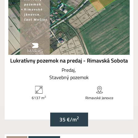
Lukratívny pozemok na predaj - Rimavská Sobota
Predaj
Stavebný pozemok
2
6137 m
Rimavské Janovce
2
35 €/m